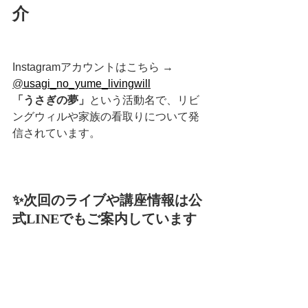
介
Instagramアカウントはこちら → 
@
usagi_no_yume_livingwill
「うさぎの夢」
という活動名で、リビ
ングウィルや家族の看取りについて発
信されています。
✨次回のライブや講座情報は公
式LINEでもご案内しています
登録はこちらからどうぞ
👉 [
https://lin.ee/vew86MF
]
https://video.wixstatic.com/video/540fb6_f53